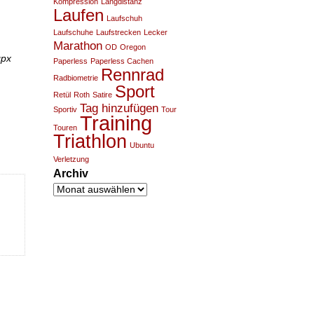
Kompression
Langdistanz
Laufen
Laufschuh
Laufschuhe
Laufstrecken
Lecker
Marathon
OD
Oregon
gpx
Paperless
Paperless Cachen
Rennrad
Radbiometrie
Sport
Retül
Roth
Satire
Tag hinzufügen
Sportiv
Tour
Training
Touren
Triathlon
Ubuntu
Verletzung
Archiv
Archiv