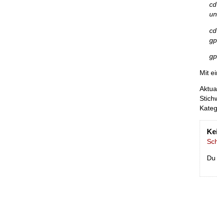
cd
un
cd
gp
gp
Mit ei
Aktua
Stich
Kate
Ke
Sc
Du