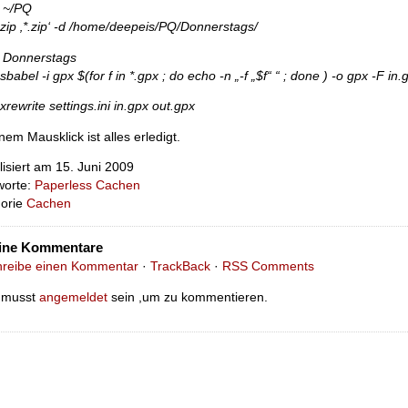
 ~/PQ
zip ‚*.zip‘ -d /home/deepeis/PQ/Donnerstags/
 Donnerstags
sbabel -i gpx $(for f in *.gpx ; do echo -n „-f „$f“ “ ; done ) -o gpx -F in.
xrewrite settings.ini in.gpx out.gpx
nem Mausklick ist alles erledigt.
lisiert am 15. Juni 2009
worte:
Paperless Cachen
gorie
Cachen
ine Kommentare
hreibe einen Kommentar
·
TrackBack
·
RSS Comments
 musst
angemeldet
sein ,um zu kommentieren.