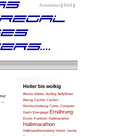
Anmelden
|
RSS
|
Heiter bis wolkig
#boost
Adidas
Ausflug
BellyBeast
 mir
Betrug
Cachen
Cachen
 –
Rechtschreibung
Comic
Computer
Ernährung
Deich
Energiegel
Essen
Frankfurt
Hablmarathon
Halbmarathon
Halbmarathontraining
Humor
Jaunty