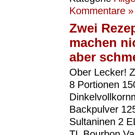
Kommentare »
Zwei Rezep
machen nic
aber schm
Ober Lecker! 
8 Portionen 15
Dinkelvollkorn
Backpulver 125
Sultaninen 2 
TL Bourbon Van