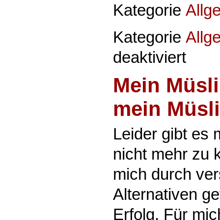
Kategorie
Allg
Kategorie
Allg
für
deaktiviert
Wechselze
–
Mein Müsli
Ein
Film
der
mein Müsli
dich
weit
Leider gibt es 
vor
der
nicht mehr zu 
Ziellinie
abholt
mich durch ve
Alternativen ge
Erfolg. Für mic