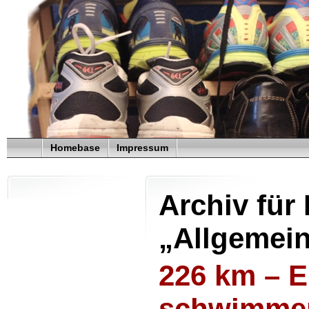
Homebase
Impressum
Archiv für
„Allgemei
226 km – 
schwimmen